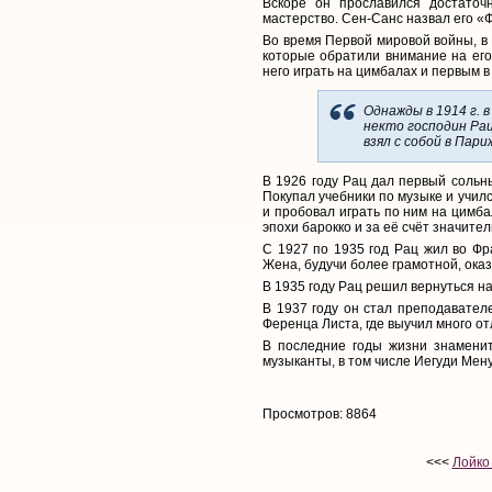
Вскоре он прославился достаточ
мастерство. Сен-Санс назвал его «
Во время Первой мировой войны, в
которые обратили внимание на его 
него играть на цимбалах и первым 
Однажды в 1914 г. 
некто господин Рац
взял с собой в Пари
В 1926 году Рац дал первый сольны
Покупал учебники по музыке и учил
и пробовал играть по ним на цимба
эпохи барокко и за её счёт значит
С 1927 по 1935 год Рац жил во Фр
Жена, будучи более грамотной, ок
В 1935 году Рац решил вернуться на
В 1937 году он стал преподавател
Ференца Листа, где выучил много о
В последние годы жизни знаменит
музыканты, в том числе Иегуди Мен
Просмотров: 8864
<<<
Лойко 