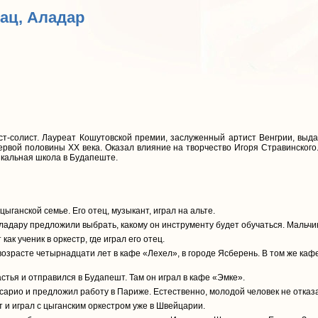
Рац, Аладар
т-солист. Лауреат Кошутовской премии, заслуженный артист Венгрии, выд
вой половины XX века. Оказал влияние на творчество Игоря Стравинског
ыкальная школа в Будапеште.
ыганской семье. Его отец, музыкант, играл на альте.
Аладару предложили выбрать, какому он инструменту будет обучаться. Мальч
как ученик в оркестр, где играл его отец.
озрасте четырнадцати лет в кафе «Лехел», в городе Ясберень. В том же каф
стья и отправился в Будапешт. Там он играл в кафе «Эмке».
есарио и предложил работу в Париже. Естественно, молодой человек не отказ
т и играл с цыганским оркестром уже в Швейцарии.