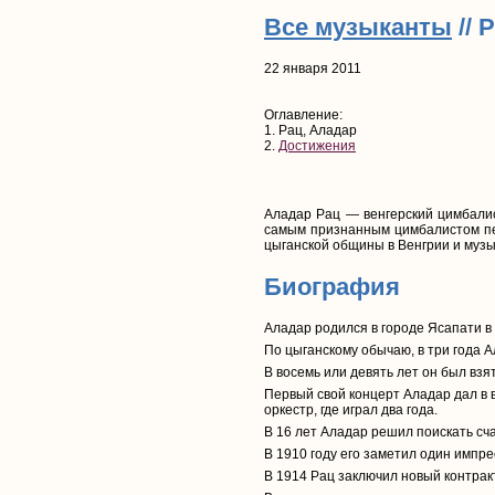
Все музыканты
// 
22 января 2011
Оглавление:
1. Рац, Аладар
2.
Достижения
Аладар Рац — венгерский цимбалис
самым признанным цимбалистом пер
цыганской общины в Венгрии и муз
Биография
Аладар родился в городе Ясапати в ц
По цыганскому обычаю, в три года 
В восемь или девять лет он был взят 
Первый свой концерт Аладар дал в в
оркестр, где играл два года.
В 16 лет Аладар решил поискать сча
В 1910 году его заметил один импр
В 1914 Рац заключил новый контрак