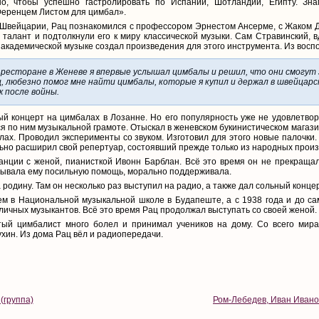
но, чтобы успешно гастролировать по Испании, Шотландии, Египту. Зн
Ференцем Листом для цимбал».
 Швейцарии, Рац познакомился с профессором Эрнестом Ансерме, с Жаком Д
талант и подтолкнули его к миру классической музыки. Сам Стравинский, 
в академической музыке создал произведения для этого инструмента. Из вос
в ресторане в Женеве я впервые услышал цимбалы и решил, что они смогут
, любезно помог мне найти цимбалы, которые я купил и держал в швейцарс
ж после войны.
й концерт на цимбалах в Лозанне. Но его популярность уже не удовлетвор
ся по ним музыкальной грамоте. Отыскал в женевском букинистическом мага
лах. Проводил эксперименты со звуком. Изготовил для этого новые палочк
ельно расширил свой репертуар, состоявший прежде только из народных прои
анции с женой, пианисткой Ивонн Барблан. Всё это время он не прекращал
азывала ему посильную помощь, морально поддерживала.
 родину. Там он несколько раз выступил на радио, а также дал сольный конц
ем в Национальной музыкальной школе в Будапеште, а с 1938 года и до с
тличных музыкантов. Всё это время Рац продолжал выступать со своей женой.
ый цимбалист много болел и принимал учеников на дому. Со всего мира
ухин. Из дома Рац вёл и радиопередачи.
(группа)
Ром-Лебедев, Иван Ивано