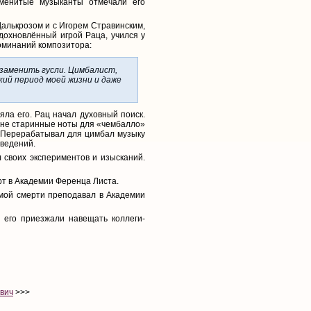
аменитые музыканты отмечали его
алькрозом и с Игорем Стравинским,
вдохновлённый игрой Раца, учился у
поминаний композитора:
 заменить гусли. Цимбалист,
кий период моей жизни и даже
яла его. Рац начал духовный поиск.
зине старинные ноты для «чембалло»
и. Перерабатывал для цимбал музыку
зведений.
 своих экспериментов и изысканий.
ерт в Академии Ференца Листа.
амой смерти преподавал в Академии
 его приезжали навещать коллеги-
вич
>>>