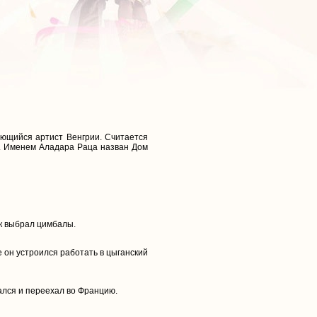
ающийся артист Венгрии. Считается
о. Именем Аладара Раца назван Дом
ик выбрал цимбалы.
е он устроился работать в цыганский
ался и переехал во Францию.