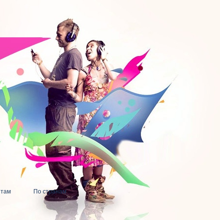
нтам
По странам