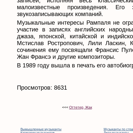
записей, исполняя весь классичес
малоизвестные произведения. Его 
звукозаписывающих компаний.
Музыкальные интересы Рампаля не огра
участие в записях английских народны
джаза, японской, китайской и индийс
Мстислав Ростропович, Лили Ласкин, 
сочинения ему посвящали Франсис Пуле
Жан Франсэ и другие композиторы.
В 1989 году вышла в печать его автобио
Просмотров: 8631
<<<
Оттетер, Жак
Вымышленные музыканты
Музыканты по стр
Категории музыкантов
Дети-музыканты