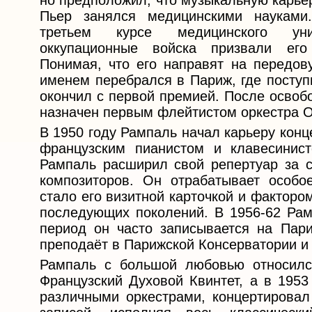
но предположил, что музыкальную карьер
Пьер занялся медицинскими науками
третьем курсе медицинского уни
оккупационные войска призвали ег
Понимая, что его направят на передо
именем перебрался в Париж, где поступ
окончил с первой премией. После освоб
назначен первым флейтистом оркестра 
В 1950 году Рампаль начал карьеру конц
французским пианистом и клавесинис
Рампаль расширил свой репертуар за с
композиторов. Он отрабатывает особое
стало его визитной карточкой и фактор
последующих поколений. В 1956-62 Рам
период он часто записывается на Пари
преподаёт в Парижской Консерватории и 
Рампаль с большой любовью относилс
Французский Духовой Квинтет, а в 195
различными оркестрами, концертировал