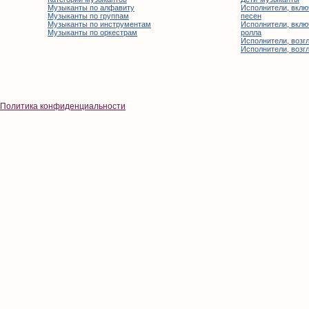
Музыканты по алфавиту
Исполнители, вклю
Музыканты по группам
песен
Музыканты по инструментам
Исполнители, вклю
Музыканты по оркестрам
ролла
Исполнители, возгл
Исполнители, возгл
Политика конфиденциальности