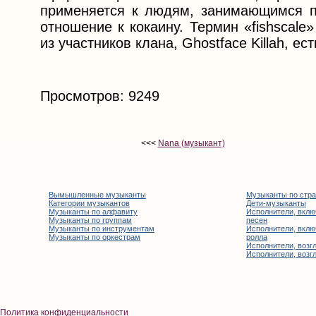
применяется к людям, занимающимся пр
отношение к кокаину. Термин «fishscale
из участников клана, Ghostface Killah, е
Просмотров: 9249
<<<
Nana (музыкант)
Вымышленные музыканты
Музыканты по стр
Категории музыкантов
Дети-музыканты
Музыканты по алфавиту
Исполнители, вклю
Музыканты по группам
песен
Музыканты по инструментам
Исполнители, вклю
Музыканты по оркестрам
ролла
Исполнители, возгл
Исполнители, возгл
Политика конфиденциальности