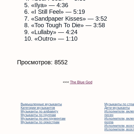
«Ilya» — 4:36
«I Still Feel» — 5:19
«Sandpaper Kisses» — 3:52
«Too Tough To Die» — 3:58
«Lullaby» — 4:24
«Outro» — 1:10
Просмотров: 8552
<<<
The Blue God
Вымышленные музыканты
Музыканты по стр
Категории музыкантов
Дети-музыканты
Музыканты по алфавиту
Исполнители, вклю
Музыканты по группам
песен
Музыканты по инструментам
Исполнители, вклю
Музыканты по оркестрам
ролла
Исполнители, возгл
Исполнители, возгл