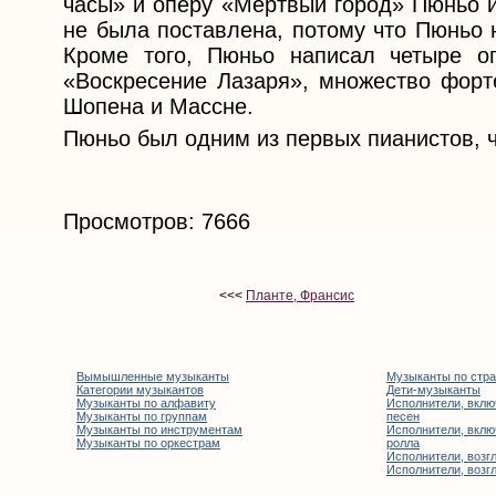
часы» и оперу «Мёртвый город» Пюньо и
не была поставлена, потому что Пюньо 
Кроме того, Пюньо написал четыре оп
«Воскресение Лазаря», множество форт
Шопена и Массне.
Пюньо был одним из первых пианистов, ч
Просмотров: 7666
<<<
Планте, Франсис
Вымышленные музыканты
Музыканты по стр
Категории музыкантов
Дети-музыканты
Музыканты по алфавиту
Исполнители, вклю
Музыканты по группам
песен
Музыканты по инструментам
Исполнители, вклю
Музыканты по оркестрам
ролла
Исполнители, возгл
Исполнители, возгл