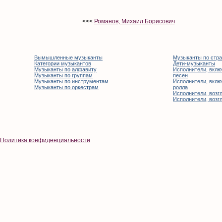
<<<
Романов, Михаил Борисович
Вымышленные музыканты
Музыканты по стр
Категории музыкантов
Дети-музыканты
Музыканты по алфавиту
Исполнители, вклю
Музыканты по группам
песен
Музыканты по инструментам
Исполнители, вклю
Музыканты по оркестрам
ролла
Исполнители, возгл
Исполнители, возгл
Политика конфиденциальности