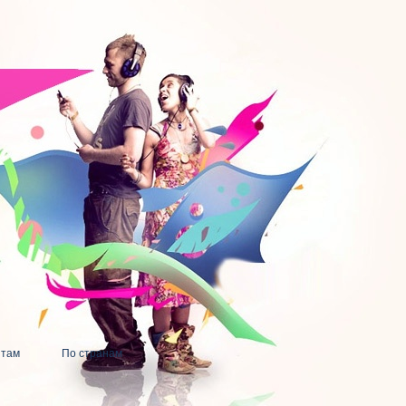
нтам
По странам