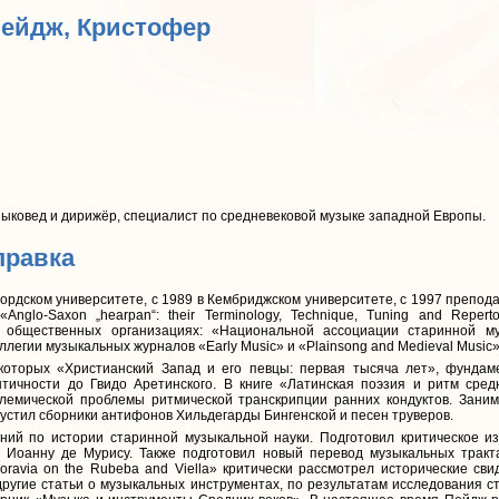
Пейдж, Кристофер
ыковед и дирижёр, специалист по средневековой музыке западной Европы.
правка
ордском университете, c 1989 в Кембриджском университете, с 1997 препод
«Anglo-Saxon „hearpan“: their Terminology, Technique, Tuning and Reper
х общественных организациях: «Национальной ассоциации старинной м
легии музыкальных журналов «Early Music» и «Plainsong and Medieval Music»
которых «Христианский Запад и его певцы: первая тысяча лет», фундам
тичности до Гвидо Аретинского. В книге «Латинская поэзия и ритм сред
лемической проблемы ритмической транскрипции ранних кондуктов. Зани
пустил сборники антифонов Хильдегарды Бингенской и песен труверов.
ий по истории старинной музыкальной науки. Подготовил критическое и
 Иоанну де Мурису. Также подготовил новый перевод музыкальных трак
Moravia on the Rubeba and Viella» критически рассмотрел исторические св
другие статьи о музыкальных инструментах, по результатам исследования с