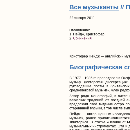
Все музыканты
// 
22 января 2011
Оглавление:
1. Пейдж, Кристофер
2.
Сочинения
Кристофер Пейдж — английский муз
Биографическая с
В 1977—1985 гг. преподавал в Оксф
музыку. Докторская диссертация: 
руководящие посты в британски
средневековой музыки». Член редкол
Автор ряда монографий, в числе 
певческих традиций от поздней ан
предложил своё видение остро по
стариннной музыки, в том числе вы
Пейдж — автор ценных исследован
музыки», ранее приписывавшегося
Тинкториса. В статье «Jerome of 
музыкальных инструментах. Эта и 