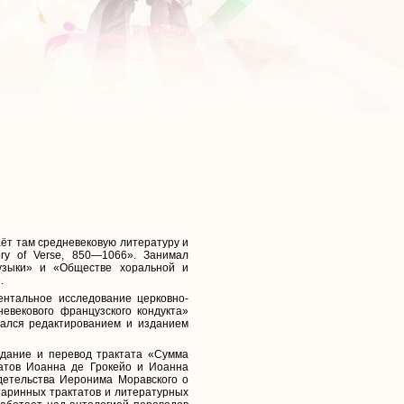
аёт там средневековую литературу и
tory of Verse, 850—1066». Занимал
узыки» и «Обществе хоральной и
.
ентальное исследование церковно-
невекового французского кондукта»
мался редактированием и изданием
здание и перевод трактата «Сумма
татов Иоанна де Грокейо и Иоанна
идетельства Иеронима Моравского о
таринных трактатов и литературных