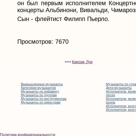
он был первым исполнителем Концертн
концерты Альбинони, Вивальди, Чимароз
Сын - флейтист Филипп Пьерло.
Просмотров: 7670
<<<
Каюзак, Луи
Вымышленные музыканты
Музыканты по стр
Категории музыкантов
Дети-музыканты
Музыканты по алфавиту
Исполнители, вклю
Музыканты по группам
песен
Музыканты по инструментам
Исполнители, вклю
Музыканты по оркестрам
ролла
Исполнители, возгл
Исполнители, возгл
Политика конфиденциальности