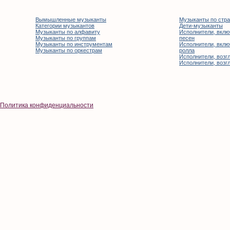
Вымышленные музыканты
Музыканты по стр
Категории музыкантов
Дети-музыканты
Музыканты по алфавиту
Исполнители, вклю
Музыканты по группам
песен
Музыканты по инструментам
Исполнители, вклю
Музыканты по оркестрам
ролла
Исполнители, возгл
Исполнители, возгл
Политика конфиденциальности