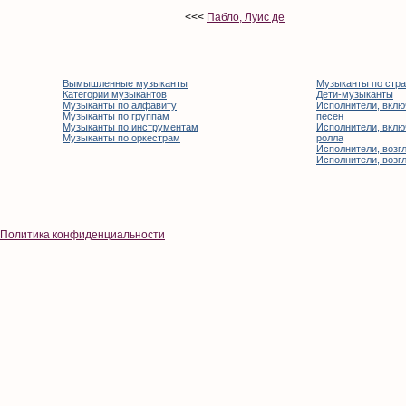
<<<
Пабло, Луис де
Вымышленные музыканты
Музыканты по стр
Категории музыкантов
Дети-музыканты
Музыканты по алфавиту
Исполнители, вклю
Музыканты по группам
песен
Музыканты по инструментам
Исполнители, вклю
Музыканты по оркестрам
ролла
Исполнители, возгл
Исполнители, возгл
Политика конфиденциальности