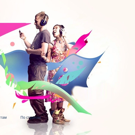
нтам
По странам