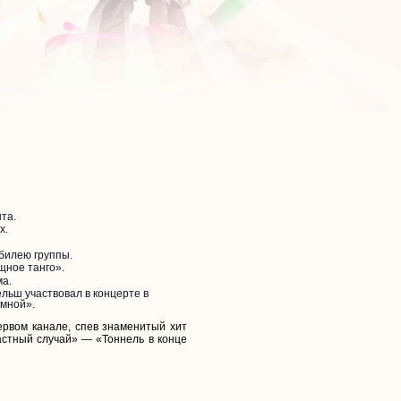
та.
х.
юбилею группы.
щное танго».
ма.
ельш участвовал в концерте в
 мной».
ервом канале, спев знаменитый хит
астный случай» — «Тоннель в конце