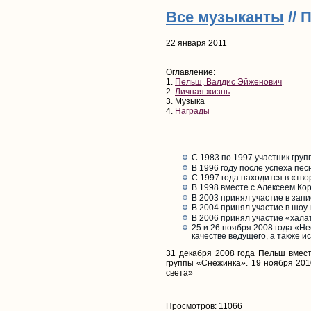
Все музыканты
// 
22 января 2011
Оглавление:
1.
Пельш, Валдис Эйженович
2.
Личная жизнь
3. Музыка
4.
Награды
C 1983 по 1997 участник гру
В 1996 году после успеха пе
С 1997 года находится в «тво
В 1998 вместе с Алексеем Ко
В 2003 принял участие в зап
В 2004 принял участие в шоу-
В 2006 принял участие «хал
25 и 26 ноября 2008 года «Не
качестве ведущего, а также и
31 декабря 2008 года Пельш вмест
группы «Снежинка». 19 ноября 201
света»
Просмотров: 11066