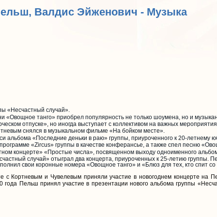
Пельш, Валдис Эйженович - Музыка
ппы «Несчастный случай».
сни «Овощное танго» приобрел популярность не только шоумена, но и музыкан
рческом отпуске», но иногда выступает с коллективом на важных мероприятия
ртневым снялся в музыкальном фильме «На бойком месте».
иси альбома «Последние деньки в раю» группы, приуроченного к 20-летнему 
программе «Zircus» группы в качестве конферансье, а также спел песню «Ово
атном концерте» «Простые числа», посвященном выходу одноименного альбо
счастный случай» отыграл два концерта, приуроченных к 25-летию группы. П
сполнил свои коронные номера «Овощное танго» и «Блюз для тех, кто спит со
е с Кортневым и Чувелевым приняли участие в новогоднем концерте на П
0 года Пельш принял участие в презентации нового альбома группы «Несч