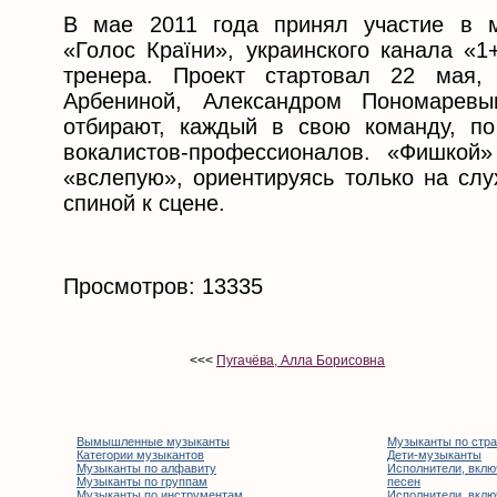
В мае 2011 года принял участие в м
«Голос Країни», украинского канала «1
тренера. Проект стартовал 22 мая,
Арбениной, Александром Пономарев
отбирают, каждый в свою команду, по
вокалистов-профессионалов. «Фишкой
«вслепую», ориентируясь только на слу
спиной к сцене.
Просмотров: 13335
<<<
Пугачёва, Алла Борисовна
Вымышленные музыканты
Музыканты по стр
Категории музыкантов
Дети-музыканты
Музыканты по алфавиту
Исполнители, вклю
Музыканты по группам
песен
Музыканты по инструментам
Исполнители, вклю