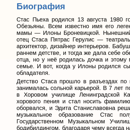
Биография
Стас Пьеха родился 13 августа 1980 г
Обезьяны. Всем известно имя его лег
мамы — Илоны Броневицкой. Нынешний
отец Стаса Пятрас Герулис — театрал
архитектор, дизайнер интерьеров. Бабу
раннем детстве, и тогда же дала себе о
отца, но у неё родилась дочка и этому
семье. И вот, когда у Илоны родился с
обладателя.
Детство Стаса прошло в разъездах по 
занималась сольной карьерой. В 7 лет 
в Хоровом училище Ленинградской К
хорового пения и стал носить фамилию
оборвался, и Эдита Станиславовна реши
музыкальное образование Стас пол
Государственном Музыкальном Училищ
бодибилдингом, благодаря чему всегда н