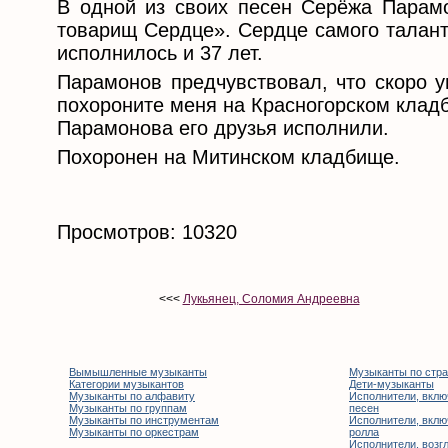
В одной из своих песен Серёжа Парамо
товарищ Сердце». Сердце самого талант
исполнилось и 37 лет.
Парамонов предчувствовал, что скоро ум
похороните меня на Красногорском клад
Парамонова его друзья исполнили.
Похоронен на Митинском кладбище.
Просмотров: 10320
<<<
Лукьянец, Соломия Андреевна
Вымышленные музыканты
Музыканты по стр
Категории музыкантов
Дети-музыканты
Музыканты по алфавиту
Исполнители, вклю
Музыканты по группам
песен
Музыканты по инструментам
Исполнители, вклю
Музыканты по оркестрам
ролла
Исполнители, возгл