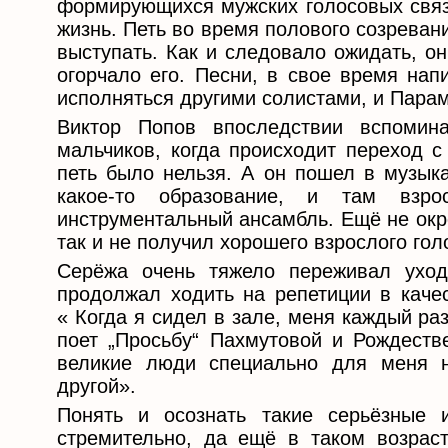
формирующихся мужских голосовых связо
жизнь. Петь во время полового созрева
выступать. Как и следовало ожидать, он
огорчало его. Песни, в свое время нап
исполняться другими солистами, и Парам
Виктор Попов впоследствии вспомин
мальчиков, когда происходит переход с
петь было нельзя. А он пошел в музык
какое-то образование, и там взро
инструментальный ансамбль. Ещё не окр
так и не получил хорошего взрослого гол
Серёжа очень тяжело переживал уход
продолжал ходить на репетиции в качес
« Когда я сидел в зале, меня каждый р
поет „Просьбу“ Пахмутовой и Рождестве
великие люди специально для меня н
другой».
Понять и осознать такие серьёзные 
стремительно, да ещё в таком возраст