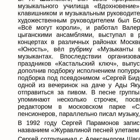
музыкального училища «Вдохновение
клавишником и музыкальным руководител
художественным руководителем был Бо
«Всё могут короли», и работал Вале
цыганскими ансамблями, выступал в р
концертах в различных районах Москв
«Юность», вёл рубрику «Музыканты 
музыкантах. Впоследствии организ
праздников «Кастальский ключ», выпус
дополнив подборку исполнением попурри
подборка под псевдонимом «Сергей Бидо
одной из вечеринок на даче у Ады Як
отправиться за пивом. В песне групп
упоминают несколько строчек, пос
редактором в московском парке «С
пенсионеров, параллельно писал музыку
В 1992 году Сергей Парамонов запи
названием «Журавлиной песней улетаем
Сергей сотрудничал с Александром Шага