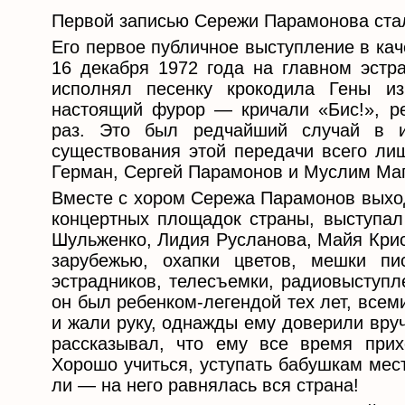
Первой записью Сережи Парамонова ста
Его первое публичное выступление в кач
16 декабря 1972 года на главном эстр
исполнял песенку крокодила Гены и
настоящий фурор — кричали «Бис!», р
раз. Это был редчайший случай в и
существования этой передачи всего лиш
Герман, Сергей Парамонов и Муслим Ма
Вместе с хором Сережа Парамонов выход
концертных площадок страны, выступал
Шульженко, Лидия Русланова, Майя Крис
зарубежью, охапки цветов, мешки пи
эстрадников, телесъемки, радиовыступ
он был ребенком-легендой тех лет, все
и жали руку, однажды ему доверили вру
рассказывал, что ему все время прих
Хорошо учиться, уступать бабушкам мест
ли — на него равнялась вся страна!