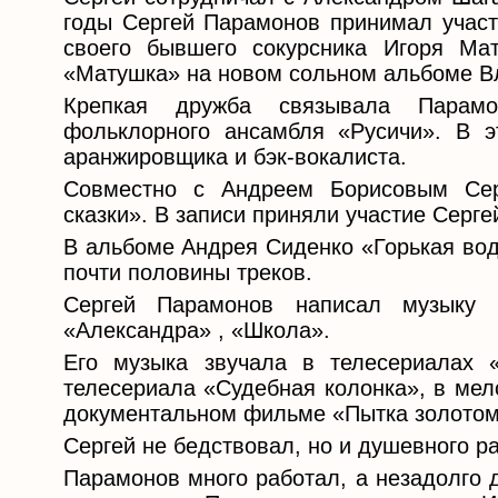
годы Сергей Парамонов принимал участи
своего бывшего сокурсника Игоря Ма
«Матушка» на новом сольном альбоме Вл
Крепкая дружба связывала Парамо
фольклорного ансамбля «Русичи». В э
аранжировщика и бэк-вокалиста.
Совместно с Андреем Борисовым Сер
сказки». В записи приняли участие Серг
В альбоме Андрея Сиденко «Горькая вод
почти половины треков.
Сергей Парамонов написал музыку
«Александра» , «Школа».
Его музыка звучала в телесериалах 
телесериала «Судебная колонка», в мел
документальном фильме «Пытка золотом»
Сергей не бедствовал, но и душевного р
Парамонов много работал, а незадолго 