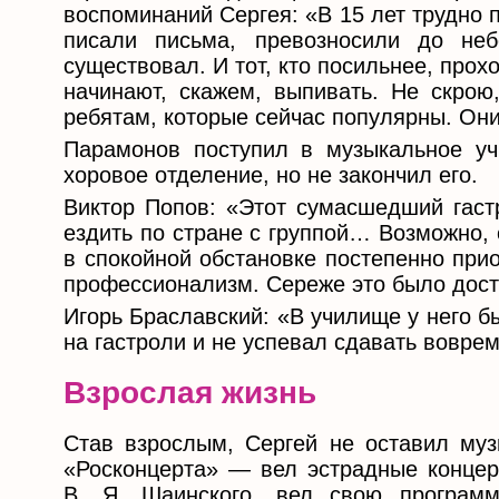
воспоминаний Сергея: «В 15 лет трудно п
писали письма, превозносили до н
существовал. И тот, кто посильнее, про
начинают, скажем, выпивать. Не скро
ребятам, которые сейчас популярны. Они
Парамонов поступил в музыкальное уч
хоровое отделение, но не закончил его.
Виктор Попов: «Этот сумасшедший гаст
ездить по стране с группой… Возможно,
в спокойной обстановке постепенно прио
профессионализм. Сереже это было досту
Игорь Браславский: «В училище у него 
на гастроли и не успевал сдавать воврем
Взрослая жизнь
Став взрослым, Сергей не оставил муз
«Росконцерта» — вел эстрадные концер
В. Я. Шаинского, вел свою програм