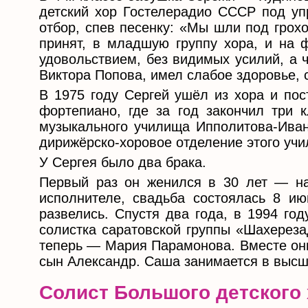
детский хор Гостелерадио СССР под уп
отбор, спев песенку: «Мы шли под грох
принят, в младшую группу хора, и на 
удовольствием, без видимых усилий, а ч
Виктора Попова, имел слабое здоровье, 
В 1975 году Сергей ушёл из хора и по
фортепиано, где за год закончил три к
музыкального училища Ипполитова-Ивано
дирижёрско-хоровое отделение этого уч
У Сергея было два брака.
Первый раз он женился в 30 лет — на 
исполнителе, свадьба состоялась 8 ию
развелись. Спустя два года, в 1994 го
солистка саратовской группы «Шахерез
теперь — Мария Парамонова. Вместе они
сын Александр. Саша занимается в выс
Солист Большого детского