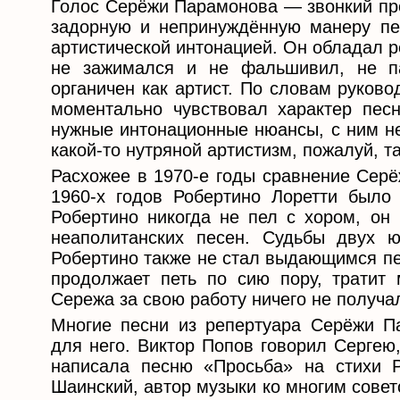
Голос Серёжи Парамонова — звонкий про
задорную и непринуждённую манеру пен
артистической интонацией. Он обладал 
не зажимался и не фальшивил, не п
органичен как артист. По словам руков
моментально чувствовал характер песн
нужные интонационные нюансы, с ним не
какой-то нутряной артистизм, пожалуй, т
Расхожее в 1970-е годы сравнение Сер
1960-х годов Робертино Лоретти было
Робертино никогда не пел с хором, он
неаполитанских песен. Судьбы двух ю
Робертино также не стал выдающимся пе
продолжает петь по сию пору, тратит 
Сережа за свою работу ничего не получ
Многие песни из репертуара Серёжи П
для него. Виктор Попов говорил Сергею
написала песню «Просьба» на стихи Р
Шаинский, автор музыки ко многим сове