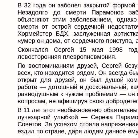
В 32 года он заболел закрытой формой 
Незадолго до смерти Парамонов заб
объясняют этим заболеванием, однако
смерти от острой сердечной недостато
Хормейстер БДХ, заслуженная артистка
«умер он дома, от сердечного приступа, а
Скончался Сергей 15 мая 1998 год
левосторонняя плевропневмония.
По воспоминаниям друзей, Сергей без
всех, кто находится рядом. Он всегда б
открыт для друзей, он был душой ком
работе — дотошный и доскональный, кач
равнодушным к чужим проблемам — он о
вопросам, не афишируя свою добродетель
В 11 лет этот необыкновенно обаятельны
лучезарной улыбкой — Сережа Парамо
Советов. За успехом стояла напряженная
ездил по стране, даря людям данное ему