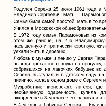
Родился Сережа 25 июня 1961 года в 
Владимир Сергеевич. Мать — Парамоно
Семья была самой простой: мать в то в
Учился в Московской общеобразователь
В 1972 году семья Парамоновых из ком
этом же районе, на 2-ю Владимирску
насыщенную и трагически короткую, жиз
уехали жить в деревню.
Любовь к музыке и пению у Сергея Пара
выводя трёхлетнего внука на прогулку,
собравшихся на лавочках бабушек во д
Сережа выступал и в детском саду на 
пианино, жила в одном доме с Сергеем и 
Музработник пионерского лагеря, где
необычайную одаренность, купила д
аккордеоне в 3-м классе его записали в 
В 4-м классе бабушка Сережи — Кудино