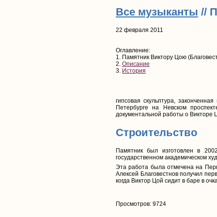
Все музыканты
// 
22 февраля 2011
Оглавление:
1. Памятник Виктору Цою (Благовес
2.
Описание
3.
История
гипсовая скульптура, законченная
Петербурге на Невском проспек
документальной работы о Викторе 
Строительство
Памятник был изготовлен в 2002
государственном академическом худ
Эта работа была отмечена на Перв
Алексей Благовестнов получил перв
когда Виктор Цой сидит в баре в оч
Просмотров: 9724