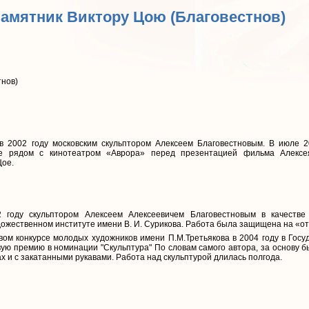
Памятник Виктору Цою (Благовестнов)
тнов)
 в 2002 году московским скульптором Алексеем Благовестновым. В июле 
те рядом с кинотеатром «Аврора» перед презентацией фильма Алекс
Цое.
 году скульптором Алексеем Алексеевичем Благовестновым в качеств
ожественном институте имени В. И. Сурикова. Работа была защищена на «от
ом конкурсе молодых художников имени П.М.Третьякова в 2004 году в Госуд
ую премию в номинации "Скульптура" По словам самого автора, за основу 
ках и с закатанными рукавами. Работа над скульптурой длилась полгода.