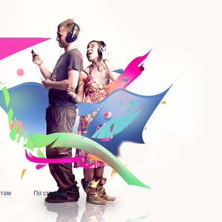
нтам
По странам