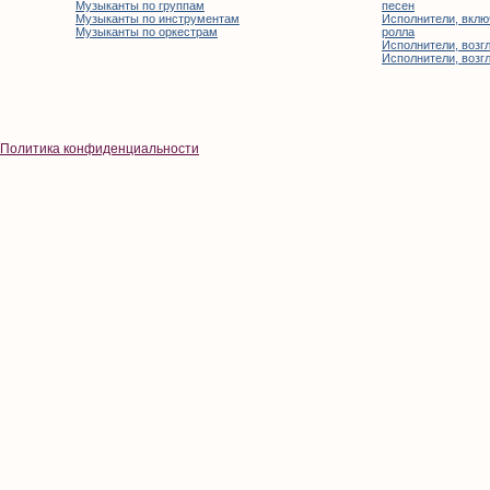
Музыканты по группам
песен
Музыканты по инструментам
Исполнители, вклю
Музыканты по оркестрам
ролла
Исполнители, возгл
Исполнители, возгл
Политика конфиденциальности