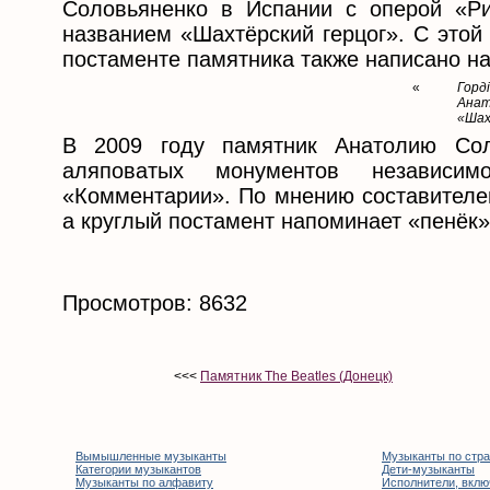
Соловьяненко в Испании с оперой «Риг
названием «Шахтёрский герцог». С этой
постаменте памятника также написано на
«
Горді
Анат
«Шах
В 2009 году памятник Анатолию Со
аляповатых монументов независим
«Комментарии». По мнению составителей
а круглый постамент напоминает «пенёк»
Просмотров: 8632
<<<
Памятник The Beatles (Донецк)
Вымышленные музыканты
Музыканты по стр
Категории музыкантов
Дети-музыканты
Музыканты по алфавиту
Исполнители, вклю