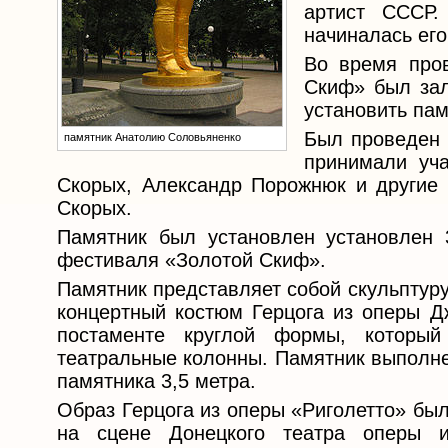
артист СССР.
начиналась его
Во время пров
Скиф» был зал
установить пам
Был проведен 
памятник Анатолию Соловьяненко
принимали уча
Скорых, Александр Порожнюк и другие 
Скорых.
Памятник был установлен установлен 
фестиваля «Золотой Скиф».
Памятник представляет собой скульптуру
концертный костюм Герцога из оперы Дж
постаменте круглой формы, которы
театральные колонны. Памятник выполне
памятника 3,5 метра.
Образ Герцога из оперы «Риголетто» бы
на сцене Донецкого театра оперы и