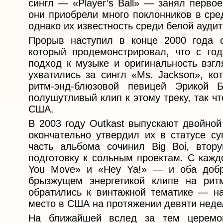
сингл — «Player’s Ball» — занял перво
они приобрели много поклонников в сре
однако их известность среди белой ауди
Прорыв наступил в конце 2000 года с
который продемонстрировал, что с го
подход к музыке и оригинальность взгл
ухватились за сингл «Ms. Jackson», к
ритм-энд-блюзовой певицей Эрикой
полушутливый клип к этому треку, так чт
США.
В 2003 году Outkast выпускают двойной
окончательно утвердил их в статусе с
часть альбома сочинил Big Boi, втор
подготовку к сольным проектам. С каж
You Move» и «Hey Ya!» — и оба добра
брызжущем энергетикой клипе на рит
обратились к винтажной тематике — на
место в США на протяжении девяти неде
На ближайшей вслед за тем церемон