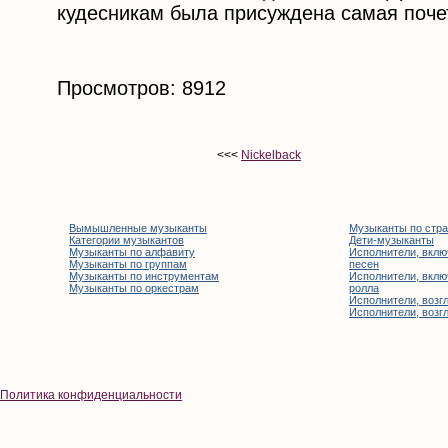
кудесникам была присуждена самая поче
Просмотров: 8912
<<<
Nickelback
Вымышленные музыканты
Музыканты по стр
Категории музыкантов
Дети-музыканты
Музыканты по алфавиту
Исполнители, вклю
Музыканты по группам
песен
Музыканты по инструментам
Исполнители, вклю
Музыканты по оркестрам
ролла
Исполнители, возгл
Исполнители, возгл
Политика конфиденциальности