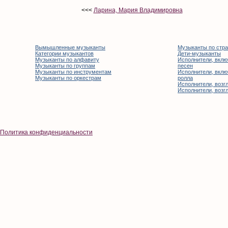
<<<
Ларина, Мария Владимировна
Вымышленные музыканты
Музыканты по стр
Категории музыкантов
Дети-музыканты
Музыканты по алфавиту
Исполнители, вклю
Музыканты по группам
песен
Музыканты по инструментам
Исполнители, вклю
Музыканты по оркестрам
ролла
Исполнители, возгл
Исполнители, возгл
Политика конфиденциальности