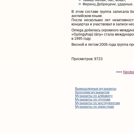
Ференц Дебрецени, ударные.
В этом составе группа записала бо
английском языке.
После нескольких лет неактивнос
концертах и участвовал в записи не
Omega добилась огромного междунар
«Gyöngyhajú lány» стала междунаро
в 1995 году.
Весной и летом 2006 года группа пр
Просмотров: 9723
<<<
Neoton
Вымышленные музыканты
Категории музыкантов
Музыканты по алфавиту
Музыканты по группам
Музыканты по инструментам
Музыканты по оркестрам