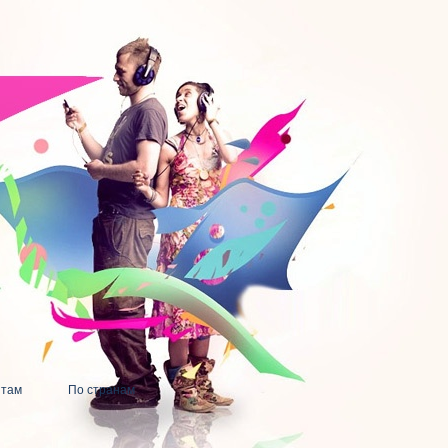
нтам
По странам