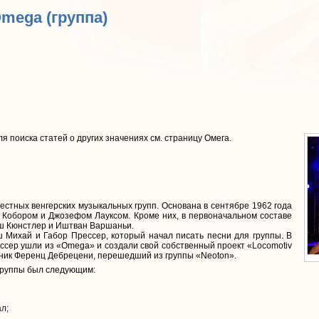
Omega (группа)
ля поиска статей о других значениях см. страницу Омега.
стных венгерских музыкальных групп. Основана в сентябре 1962 года
Кобором и Джозефом Лауксом. Кроме них, в первоначальном составе
ш Кюнстлер и Иштван Варшаньи.
ш Михай и Габор Прессер, который начал писать песни для группы. В
ссер ушли из «Omega» и создали свой собственный проект «Locomotiv
рник Ференц Дебрецени, перешедший из группы «Neoton».
 группы был следующим:
л;