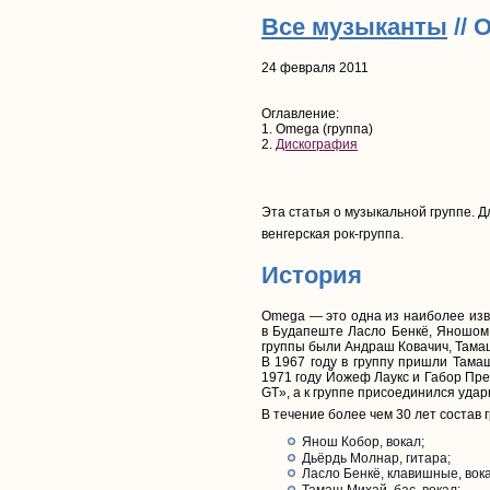
Все музыканты
// 
24 февраля 2011
Оглавление:
1. Omega (группа)
2.
Дискография
Эта статья о музыкальной группе. Д
венгерская рок-группа.
История
Omega — это одна из наиболее изве
в Будапеште Ласло Бенкё, Яношом 
группы были Андраш Ковачич, Тама
В 1967 году в группу пришли Тама
1971 году Йожеф Лаукс и Габор Пре
GT», а к группе присоединился уда
В течение более чем 30 лет состав
Янош Кобор, вокал;
Дьёрдь Молнар, гитара;
Ласло Бенкё, клавишные, вока
Тамаш Михай, бас, вокал;