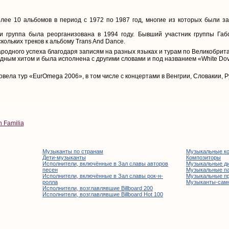
лее 10 альбомов в период с 1972 по 1987 год, многие из которых были за
ти группа была реорганизована в 1994 году. Бывший участник группы Габ
скольких треков к альбому Trans And Dance.
одного успеха благодаря записям на разных языках и турам по Великобрита
дным хитом и была исполнена с другими словами и под названием «White Dov
овела тур «EurOmega 2006», в том числе с концертами в Венгрии, Словакии, 
 Familia
Музыканты по странам
Музыкальные к
Дети-музыканты
Композиторы
Исполнители, включённые в Зал славы авторов
Музыкальные д
песен
Музыкальные п
Исполнители, включённые в Зал славы рок-н-
Музыкальные п
ролла
Музыканты-сам
Исполнители, возглавлявшие Billboard 200
Исполнители, возглавлявшие Billboard Hot 100