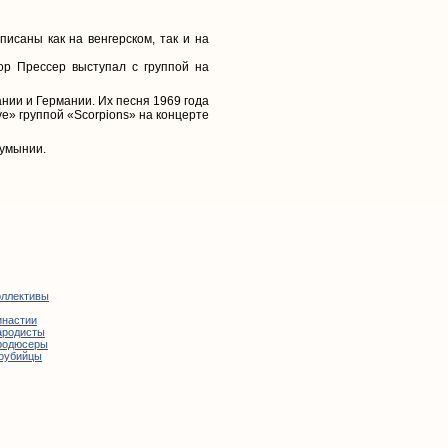
писаны как на венгерском, так и на
ор Прессер выступал с группой на
нии и Германии. Их песня 1969 года
e» группой «Scorpions» на концерте
Румынии.
оллективы
инастии
ародисты
родюсеры
оубийцы