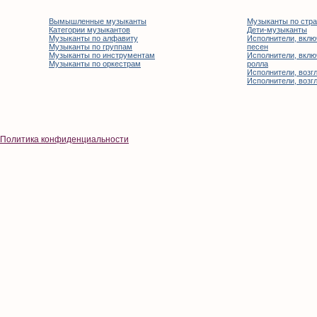
Вымышленные музыканты
Музыканты по стр
Категории музыкантов
Дети-музыканты
Музыканты по алфавиту
Исполнители, вклю
Музыканты по группам
песен
Музыканты по инструментам
Исполнители, вклю
Музыканты по оркестрам
ролла
Исполнители, возгл
Исполнители, возгл
Политика конфиденциальности