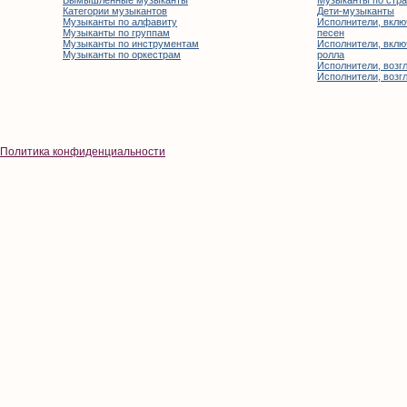
Вымышленные музыканты
Музыканты по стр
Категории музыкантов
Дети-музыканты
Музыканты по алфавиту
Исполнители, вклю
Музыканты по группам
песен
Музыканты по инструментам
Исполнители, вклю
Музыканты по оркестрам
ролла
Исполнители, возгл
Исполнители, возгл
Политика конфиденциальности