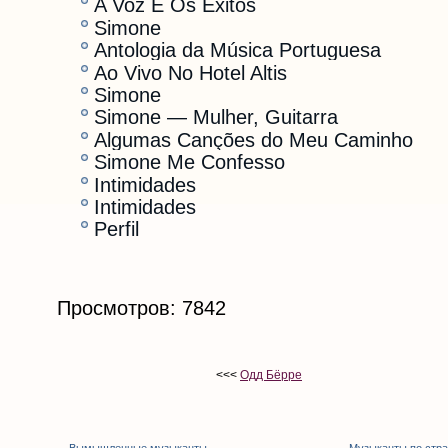
A Voz E Os Êxitos
Simone
Antologia da Música Portuguesa
Ao Vivo No Hotel Altis
Simone
Simone — Mulher, Guitarra
Algumas Canções do Meu Caminho
Simone Me Confesso
Intimidades
Intimidades
Perfil
Просмотров: 7842
<<<
Одд Бёрре