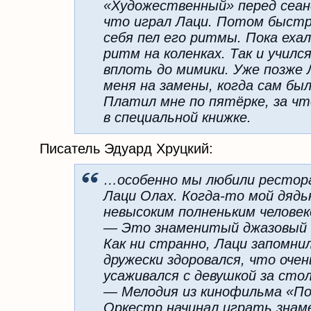
«Художественный» перед сеан
что играл Лаци. Потом быстр
себя пел его ритмы. Пока еха
ритм на коленках. Так и учился
вплоть до мимики. Уже позже
меня на замены, когда сам бы
Платил мне по пятёрке, за чт
в специальной книжке.
Писатель Эдуард Хруцкий:
…особенно мы любили рестора
Лаци Олах. Когда-то мой дядь
невысоким полненьким человек
— Это знаменитый джазовый м
Как ни странно, Лаци запомнил
дружески здоровался, что оче
усаживался с девушкой за стол
— Мелодия из кинофильма «Под
Оркестр начинал играть зна