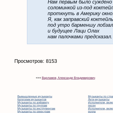
Нам первым было суждено
соломинкой из-под коктей
проткнуть в Америку окно
Я, как заправский коктейль
под утро барменшу лобза
и будущее Лаци Олах
нам палочками предсказал.
Просмотров: 8153
<<<
Варламов, Александр Владимирович
Вымышленные музыканты
Музыканты по стр
Категории музыкантов
Дети-музыканты
Музыканты по алфавиту
Исполнители, вклю
Музыканты по группам
песен
Музыканты по инструментам
Исполнители, вклю
Музыканты по оркестрам
ролла