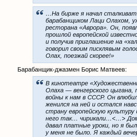
…На бирже я начал сталкиват
барабанщиком Лаци Олахом, у
ресторана «Аврора». Он, появ
прошлой европейской известн
и получив приглашение на «хал
говорил своим писклявым гол
Олах, поезжай скорее!»
Барабанщик-джазмен Борис Матвеев:
В кинотеатре «Художественн
Олаха — венгерского цыгана, 
войны к нам в СССР. Он влюби
женился на ней и остался навс
страну европейскую культуру 
него так… чирикали…<…> Дом
давал платные уроки, но я бы
у меня не было. Я каждый вече