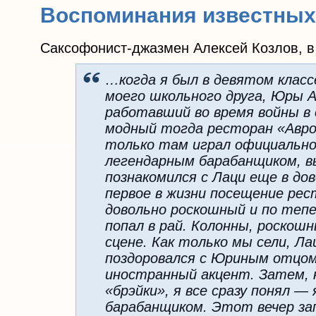
Воспоминания известных
Саксофонист-джазмен Алексей Козлов, в 
…когда я был в девятом клас
моего школьного друга, Юры А
работавший во время войны в 
модный тогда ресторан «Авро
только там играл официально 
легендарным барабанщиком, в
познакомился с Лаци еще в до
первое в жизни посещение рес
довольно роскошный и по тепе
попал в рай. Колонны, роскошн
сцене. Как только мы сели, Л
поздоровался с Юриным отцом
иностранный акцент. Затем, к
«брэйки», я все сразу понял 
барабанщиком. Этот вечер зап