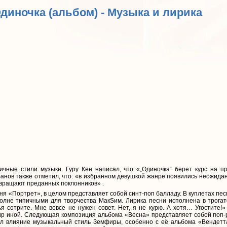
Одиночка (альбом) - Музыка и лирика
чные стили музыки. Гуру Кен написал, что «„Одиночка“ берет курс на 
анов также отметил, что: «в избранном девушкой жанре появились неожидан
твращают преданных поклонников» .
ня «Портрет», в целом представляет собой синт-поп балладу. В куплетах пес
олне типичными для творчества МакSим. Лирика песни исполнена в трога
я сотрите. Мне вовсе не нужен совет. Нет, я не курю. А хотя… Угостите!»
ир иной. Следующая композиция альбома «Весна» представляет собой поп-р
ал влияние музыкальный стиль Земфиры, особенно с её альбома «Вендетта