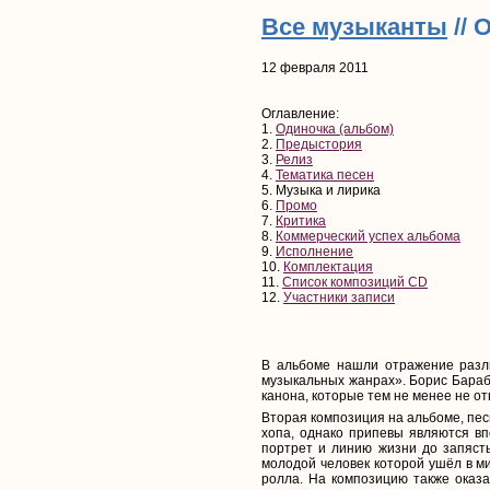
Все музыканты
// 
12 февраля 2011
Оглавление:
1.
Одиночка (альбом)
2.
Предыстория
3.
Релиз
4.
Тематика песен
5. Музыка и лирика
6.
Промо
7.
Критика
8.
Коммерческий успех альбома
9.
Исполнение
10.
Комплектация
11.
Список композиций CD
12.
Участники записи
В альбоме нашли отражение разли
музыкальных жанрах». Борис Бараб
канона, которые тем не менее не о
Вторая композиция на альбоме, пес
хопа, однако припевы являются вп
портрет и линию жизни до запясть
молодой человек которой ушёл в м
ролла. На композицию также оказ