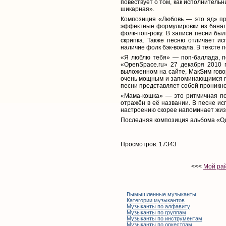
повествует о том, как исполнитель
шикарная».
Композиция «Любовь — это яд» пр
эффектные формулировки из банал
фолк-поп-року. В записи песни был
скрипка. Также песню отличает ис
наличие фолк бэк-вокала. В тексте
«Я люблю тебя» — поп-баллада, п
«OpenSpace.ru» 27 декабря 2010 г
выложенном на сайте, МакSим гово
очень мощным и запоминающимся пр
песни представляет собой проникн
«Мама-кошка» — это ритмичная по
отражён в её названии. В песне ис
настроению скорее напоминает жи
Последняя композиция альбома «Оди
Просмотров: 17343
<<<
Мой рай
Вымышленные музыканты
Категории музыкантов
Музыканты по алфавиту
Музыканты по группам
Музыканты по инструментам
Музыканты по оркестрам