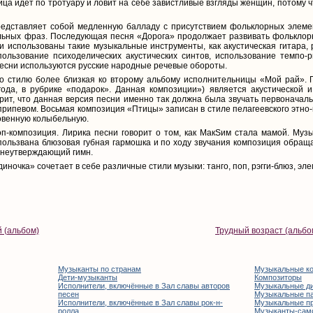
ница идёт по тротуару и ловит на себе завистливые взгляды женщин, потому 
едставляет собой медленную балладу c присутствием фольклорных элемен
ьных фраз. Последующая песня «Дорога» продолжает развивать фольклорн
и использованы такие музыкальные инструменты, как акустическая гитара, 
пользование психоделических акустических синтов, использование темпо-р
 песни используются русские народные речевые обороты.
о стилю более близкая ко второму альбому исполнительницы «Мой рай». 
ода, в рубрике «подарок». Данная композиции») является акустической 
рит, что данная версия песни именно так должна была звучать первоначал
ипевом. Восьмая композиция «Птицы» записан в стиле пелагеевского этно-
овенную колыбельную.
п-композиция. Лирика песни говорит о том, как МакSим стала мамой. Муз
пользвана блюзовая губная гармошка и по ходу звучания композиция обраща
знеутверждающий гимн.
ночка» сочетает в себе различные стили музыки: танго, поп, рэгги-блюз, эл
 (альбом)
Трудный возраст (альбо
Музыканты по странам
Музыкальные к
Дети-музыканты
Композиторы
Исполнители, включённые в Зал славы авторов
Музыкальные д
песен
Музыкальные п
Исполнители, включённые в Зал славы рок-н-
Музыкальные п
ролла
Музыканты-сам