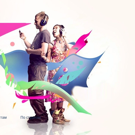
нтам
По странам