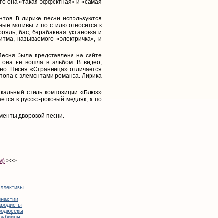
что она «такая эффектная» и «самая
тов. В лирике песни используются
ые мотивы и по стилю относится к
рояль, бас, барабанная установка и
итма, называемого «электричка», и
Песня была представлена на сайте
и она не вошла в альбом. В видео,
ьно. Песня «Странница» отличается
попа с элементами романса. Лирика
ыкальный стиль композиции «Блюз»
ется в русско-роковый медляк, а по
ементы дворовой песни.
м)
>>>
оллективы
инастии
ародисты
родюсеры
оубийцы