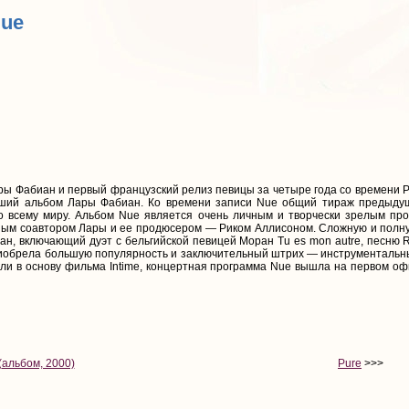
Nue
ы Фабиан и первый французский релиз певицы за четыре года со времени Pu
чший альбом Лары Фабиан. Ко времени записи Nue общий тираж предыду
о всему миру. Альбом Nue является очень личным и творчески зрелым про
ным соавтором Лары и ее продюсером — Риком Аллисоном. Сложную и полн
н, включающий дуэт с бельгийской певицей Моран Tu es mon autre, песню 
иобрела большую популярность и заключительный штрих — инструментальны
гли в основу фильма Intime, концертная программа Nue вышла на первом о
(альбом, 2000)
Pure
>>>