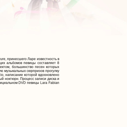
re, принесшего Ларе известность в
щих альбомов певицы составляет 8
ектом, большинство песен которых
ую музыкальных сюрпризов прогулку
Rio, написание которой вдохновлено
й ноктюрн. Процесс записи диска и
фициальном DVD певицы Lara Fabian