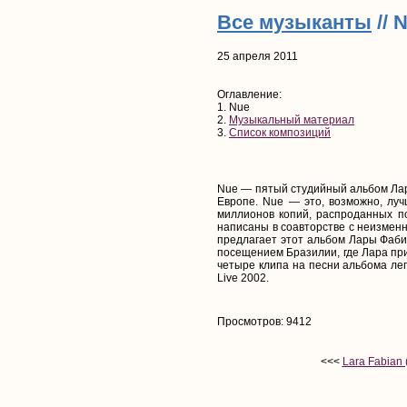
Все музыканты
// 
25 апреля 2011
Оглавление:
1. Nue
2.
Музыкальный материал
3.
Список композиций
Nue — пятый студийный альбом Лар
Европе. Nue — это, возможно, лу
миллионов копий, распроданных п
написаны в соавторстве с неизмен
предлагает этот альбом Лары Фабиа
посещением Бразилии, где Лара пр
четыре клипа на песни альбома ле
Live 2002.
Просмотров: 9412
<<<
Lara Fabian 