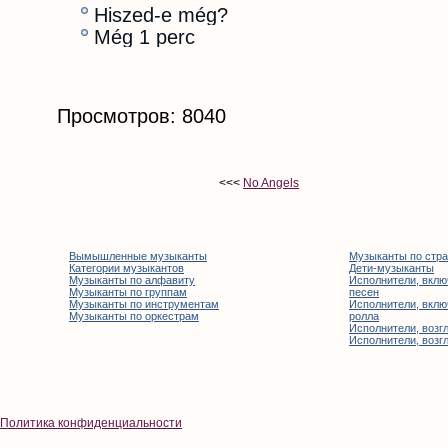
Hiszed-e még?
Még 1 perc
Просмотров: 8040
<<<
No Angels
Вымышленные музыканты
Музыканты по стр
Категории музыкантов
Дети-музыканты
Музыканты по алфавиту
Исполнители, вклю
Музыканты по группам
песен
Музыканты по инструментам
Исполнители, вклю
Музыканты по оркестрам
ролла
Исполнители, возгл
Исполнители, возгл
Политика конфиденциальности