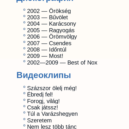
2002 — Örökség
2003 — Bűvölet
2004 — Karácsony
2005 — Ragyogás
2006 — Örömvölgy
2007 — Csendes
2008 — Időntúl
2009 — Most!
2002—2009 — Best of Nox
Видеоклипы
Százszor ölelj még!
Ébredj fel!
Forogj, világ!
Csak játssz!
Túl a Varázshegyen
Szeretem
Nem lesz több tánc