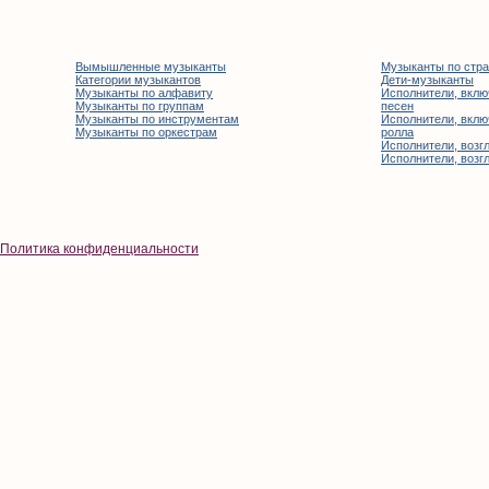
Вымышленные музыканты
Музыканты по стр
Категории музыкантов
Дети-музыканты
Музыканты по алфавиту
Исполнители, вклю
Музыканты по группам
песен
Музыканты по инструментам
Исполнители, вклю
Музыканты по оркестрам
ролла
Исполнители, возгл
Исполнители, возгл
Политика конфиденциальности