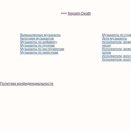
<<<
Napalm Death
Вымышленные музыканты
Музыканты по стр
Категории музыкантов
Дети-музыканты
Музыканты по алфавиту
Исполнители, вклю
Музыканты по группам
песен
Музыканты по инструментам
Исполнители, вклю
Музыканты по оркестрам
ролла
Исполнители, возгл
Исполнители, возгл
Политика конфиденциальности