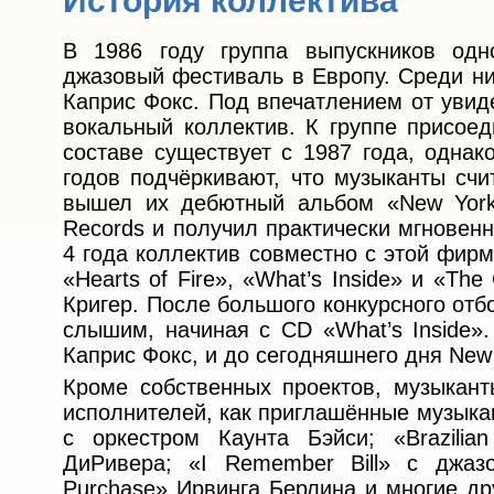
История коллектива
В 1986 году группа выпускников одн
джазовый фестиваль в Европу. Среди н
Каприс Фокс. Под впечатлением от увид
вокальный коллектив. К группе присоед
составе существует с 1987 года, одна
годов подчёркивают, что музыканты счи
вышел их дебютный альбом «New York
Records и получил практически мгновен
4 года коллектив совместно с этой фирм
«Hearts of Fire», «What’s Inside» и «The
Кригер. После большого конкурсного отб
слышим, начиная с CD «What’s Inside».
Каприс Фокс, и до сегодняшнего дня New 
Кроме собственных проектов, музыкант
исполнителей, как приглашённые музыкант
с оркестром Каунта Бэйси; «Brazili
ДиРивера; «I Remember Bill» с джаз
Purchase» Ирвинга Берлина и многие др