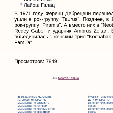
Лайош Галац
В 1971 году Ференц Дебрецени перешё
ушли в рок-группу "Taurus". Позднее, 
рок-группу "Piramis". А вместо них в "Ne
Redey Gabor и ударник Ambrus Zoltan. 
объединилась с женским трио "Kocbabak T
Familia".
Просмотров: 7849
<<<
Neoton Familia
Вымышленные музыканты
Музыканты по стр
Категории музыкантов
Дети-музыканты
Музыканты по алфавиту
Исполнители, вклю
Музыканты по группам
песен
Музыканты по инструментам
Исполнители, вклю
Музыканты по оркестрам
ролла