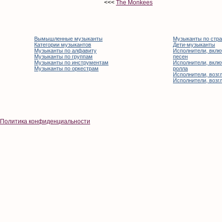
<<<
The Monkees
Вымышленные музыканты
Музыканты по стр
Категории музыкантов
Дети-музыканты
Музыканты по алфавиту
Исполнители, вклю
Музыканты по группам
песен
Музыканты по инструментам
Исполнители, вклю
Музыканты по оркестрам
ролла
Исполнители, возгл
Исполнители, возгл
Политика конфиденциальности