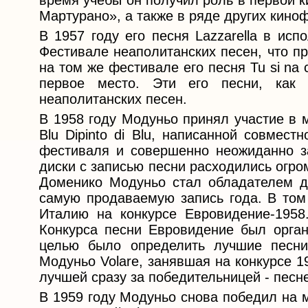
время учёбы он получил роль в первой 
Мартурано», а также в ряде других кино
В 1957 году его песня Lazzarella в ис
Фестивале неаполитанских песен, что п
на том же фестивале его песня Tu si na
первое место. Эти его песни, как
неаполитанских песен.
В 1958 году Модуньо принял участие в 
Blu Dipinto di Blu, написанной совмес
фестиваля и совершенно неожиданно з
диски с записью песни расходились огр
Доменико Модуньо стал обладателем 
самую продаваемую запись года. В том
Италию на конкурсе Евровидение-1958
Конкурса песни Евровидение был органи
целью было определить лучшие песни 
Модуньо Volare, занявшая на конкурсе 1
лучшей сразу за победительницей - песне
В 1959 году Модуньо снова победил на 