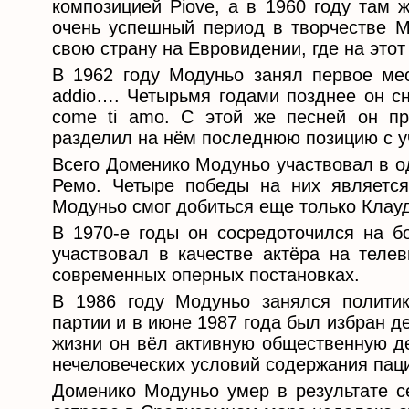
композицией Piove, а в 1960 году там 
очень успешный период в творчестве М
свою страну на Евровидении, где на этот
В 1962 году Модуньо занял первое ме
addio…. Четырьмя годами позднее он сн
come ti amo. С этой же песней он пр
разделил на нём последнюю позицию с уч
Всего Доменико Модуньо участвовал в о
Ремо. Четыре победы на них является
Модуньо смог добиться еще только Клау
В 1970-е годы он сосредоточился на бо
участвовал в качестве актёра на теле
современных оперных постановках.
В 1986 году Модуньо занялся политик
партии и в июне 1987 года был избран д
жизни он вёл активную общественную де
нечеловеческих условий содержания пац
Доменико Модуньо умер в результате с