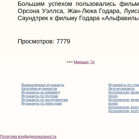
Большим успехом пользовались фильм
Орсона Уэллса, Жан-Люка Годара, Луис
Саундтрек к фильму Годара «Альфавиль»
Просмотров: 7779
<<<
Маршан, Ги
Вымышленные музыканты
Музыканты по стр
Категории музыкантов
Дети-музыканты
Музыканты по алфавиту
Исполнители, вклю
Музыканты по группам
песен
Музыканты по инструментам
Исполнители, вклю
Музыканты по оркестрам
ролла
Исполнители, возгл
Исполнители, возгл
Политика конфиденциальности