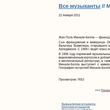
Все музыканты
// 
22 января 2011
Жан-Поль Минали-Белла — француз
Сын француженки и камерунца. Ок
Вальтера Трамплера, открывшего е
Арпеджионе. С 1999 г. ведёт класс 
В 1996 году парижский музыкальны
видоизменённым корпусом и добавле
и виолончельный репертуар, а так
Минали-Белла выступает с камерн
География гастролей Минали-Белла
Просмотров: 7652
<<<
Паскь
Вымышленные музыканты
Категории музыкантов
Музыканты по алфавиту