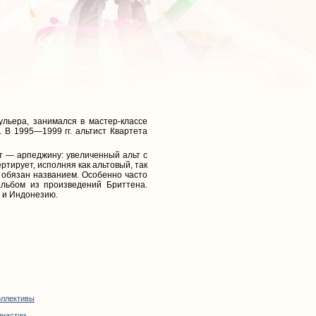
льера, занимался в мастер-классе
 В 1995—1999 гг. альтист Квартета
т — арпеджину: увеличенный альт с
тирует, исполняя как альтовый, так
 обязан названием. Особенно часто
альбом из произведений Бриттена.
 и Индонезию.
оллективы
инастии