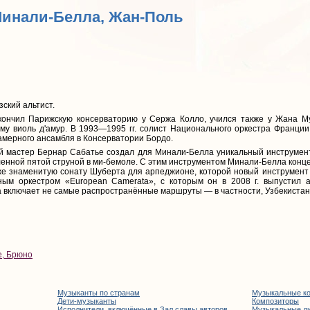
Минали-Белла, Жан-Поль
ский альтист.
ончил Парижскую консерваторию у Сержа Колло, учился также у Жана Му
му виоль д'амур. В 1993—1995 гг. солист Национального оркестра Франции.
камерного ансамбля в Консерватории Бордо.
й мастер Бернар Сабатье создал для Минали-Белла уникальный инструмен
нной пятой струной в ми-бемоле. С этим инструментом Минали-Белла концер
же знаменитую сонату Шуберта для арпеджионе, которой новый инструмент
ым оркестром «European Camerata», с которым он в 2008 г. выпустил 
 включает не самые распространённые маршруты — в частности, Узбекистан
е, Брюно
Музыканты по странам
Музыкальные к
Дети-музыканты
Композиторы
Исполнители, включённые в Зал славы авторов
Музыкальные д