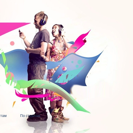
нтам
По странам