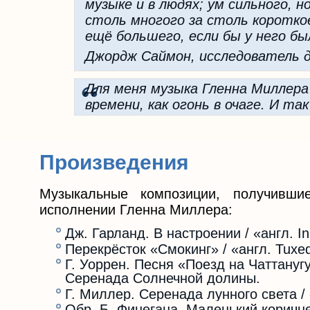
музыке и в людях; ум сильного, 
столь многого за столь короткое
ещё большего, если бы у него б
Джордж Саймон, исследователь д
Для меня музыка Гленна Миллера 
времени, как огонь в очаге. И та
Произведения
Музыкальные композиции, получивши
исполнении Гленна Миллера:
Дж. Гарланд. В настроении / «англ. I
Перекрёсток «Смокинг» / «англ. Tuxed
Г. Уоррен. Песня «Поезд на Чаттануг
Серенада Солнечной долины.
Г. Миллер. Серенада лунного света / 
Обр. Б. Финегана. Маленький коричнев