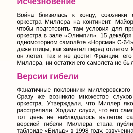
Исчезновение
Война близилась к концу, союзники 
оркестра Миллера на континент. Майо
чтобы подготовить там условия для пр
оркестра в зале «Олимпия». 15 декабря
одномоторном самолёте «Норсман С-64» 
даже птицы, как заметил перед отлетом 
он летел, так и не достиг Франции, ег
Миллера, ни остатки его самолета не бы
Версии гибели
Фанатичные поклонники миллеровского б
Сразу же возникло множество слухов
оркестра. Утверждали, что Миллер як
расстреляли. Ходили слухи, что его са
тот день не наблюдалось вылетов с
версией гибели Миллера стала публ
таблоиде «Бильд» в 1998 году, озвучен