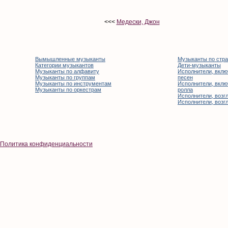
<<<
Медески, Джон
Вымышленные музыканты
Музыканты по стр
Категории музыкантов
Дети-музыканты
Музыканты по алфавиту
Исполнители, вклю
Музыканты по группам
песен
Музыканты по инструментам
Исполнители, вклю
Музыканты по оркестрам
ролла
Исполнители, возгл
Исполнители, возгл
Политика конфиденциальности