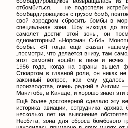
бомбардировщиков возвращалась из 
отбомбиться, — не подоспели истреби
бомбардировщиков с грузом бомб, поэто
свой аэродром сбросить бомбы в мо
специальная зона. Шоу никогда до это
самолёт достиг этой зоны, он пос
одномоторный «Норсман С-64». Моноп
бомбы. «Я тогда ещё сказал нашем
„посмотри, что делается внизу, там само
этот самолёт вошёл в пике и исчез 
1956 года, когда на экраны вышел 
Стюартом в главной роли, он никак не
законный вопрос, как ему удалось
производства, очень редкий в Англии —
Манитобе, в Канаде, и хорошо знает эти
Ещё более достоверной сделало эту в
историка авиации, сотрудника архива 
несколько лет на выяснение обстоятел
Несбита, зона для сброса бомбового г
находилась примерно в двух милях от 