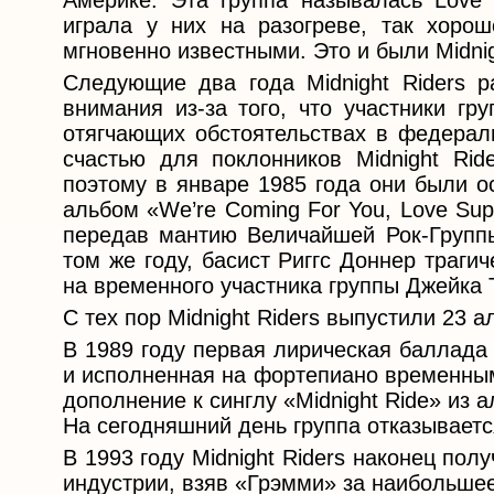
Америке. Эта группа называлась Love 
играла у них на разогреве, так хоро
мгновенно известными. Это и были Midnig
Следующие два года Midnight Riders 
внимания из-за того, что участники гр
отягчающих обстоятельствах в федерал
счастью для поклонников Midnight Rid
поэтому в январе 1985 года они были 
альбом «We’re Coming For You, Love Supp
передав мантию Величайшей Рок-Группы
том же году, басист Риггс Доннер траги
на временного участника группы Джейка 
С тех пор Midnight Riders выпустили 23 а
В 1989 году первая лирическая баллада 
и исполненная на фортепиано временны
дополнение к синглу «Midnight Ride» из 
На сегодняшний день группа отказываетс
В 1993 году Midnight Riders наконец по
индустрии, взяв «Грэмми» за наибольшее