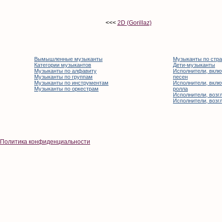
<<<
2D (Gorillaz)
Вымышленные музыканты
Музыканты по стр
Категории музыкантов
Дети-музыканты
Музыканты по алфавиту
Исполнители, вклю
Музыканты по группам
песен
Музыканты по инструментам
Исполнители, вклю
Музыканты по оркестрам
ролла
Исполнители, возгл
Исполнители, возгл
Политика конфиденциальности