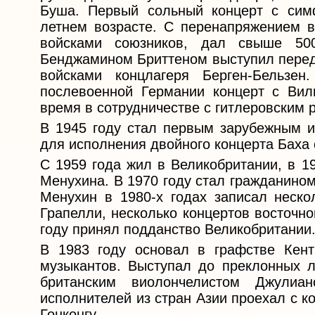
Буша. Первый сольный концерт с сим
летнем возрасте. С перенапряжением 
войсками союзников, дал свыше 50
Бенджамином Бриттеном выступил перед
войсками концлагеря Берген-Бельзе
послевоенной Германии концерт с Вил
время в сотрудничестве с гитлеровским 
В 1945 году стал первым зарубежным 
для исполнения двойного концерта Баха
С 1959 года жил в Великобритании, в 1
Менухина. В 1970 году стал гражданино
Менухин в 1980-х годах записал неск
Грапелли, несколько концертов восточн
году принял подданство Великобритании
В 1983 году основал в графстве Кен
музыкантов. Выступал до преклонных л
британским виолончелистом Джули
исполнителей из стран Азии проехал с к
Гонконгу.