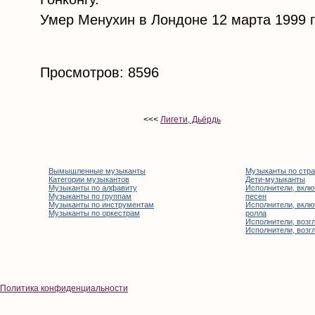
Умер Менухин в Лондоне 12 марта 1999 г
Просмотров: 8596
<<<
Лигети, Дьёрдь
Вымышленные музыканты
Музыканты по стр
Категории музыкантов
Дети-музыканты
Музыканты по алфавиту
Исполнители, вклю
Музыканты по группам
песен
Музыканты по инструментам
Исполнители, вклю
Музыканты по оркестрам
ролла
Исполнители, возгл
Исполнители, возгл
Политика конфиденциальности