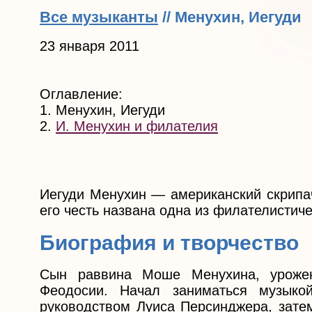
Все музыканты
// Менухин, Иегуди
23 января 2011
Оглавление:
1. Менухин, Иегуди
2.
И. Менухин и филателия
Иегуди Менухин — американский скрипач
его честь названа одна из филателистич
Биография и творчество
Сын раввина Моше Менухина, уроже
Феодосии. Начал заниматься музыко
руководством Луиса Персинджера, зате