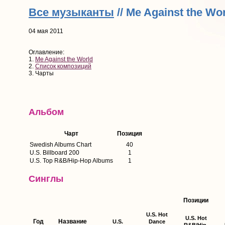
Все музыканты
// Me Against the Wo
04 мая 2011
Оглавление:
1.
Me Against the World
2.
Список композиций
3. Чарты
Альбом
Чарт
Позиция
Swedish Albums Chart
40
U.S. Billboard 200
1
U.S. Top R&B/Hip-Hop Albums
1
Синглы
Позиции
U.S. Hot
U.S. Hot
Год
Название
U.S.
Dance