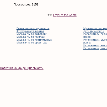
Просмотров: 9153
<<<
Loyal to the Game
Вымышленные музыканты
Музыканты по стр
Категории музыкантов
Дети-музыканты
Музыканты по алфавиту
Исполнители, вклю
Музыканты по группам
песен
Музыканты по инструментам
Исполнители, вклю
Музыканты по оркестрам
ролла
Исполнители, возгл
Исполнители, возгл
Политика конфиденциальности