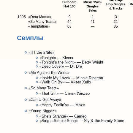
R&B/Hip-
Billboard
Music/Maxi-
Hop Singles
Ra
Hot 100
Singles
& Tracks
Sales
1995
«Dear Mama»
9
1
3
«So Many Tears»
44
41
21
«Temptation»
68
—
35
Семплы
«If I Die 2Nite»
«Tonight» — Kleeer
«Tonight’s the Night» — Betty Wright
«Deep Cover» — Dr. Dre
«Me Against the World»
«Inside My Love» — Minnie Riperton
«Walk On By» — Айзек Хейз
«So Many Tears»
«That Girl» — Стиви Уандер
«Can U Get Away»
«Happy Feelin’s» — Maze
«Young Niggaz»
«She’s Strange» — Cameo
«Sing a Simple Song» — Sly & the Family Stone