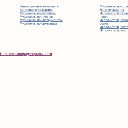
Вымышленные музыканты
Музыканты по стр
Категории музыкантов
Дети-музыканты
Музыканты по алфавиту
Исполнители, вклю
Музыканты по группам
песен
Музыканты по инструментам
Исполнители, вклю
Музыканты по оркестрам
ролла
Исполнители, возгл
Исполнители, возгл
Политика конфиденциальности