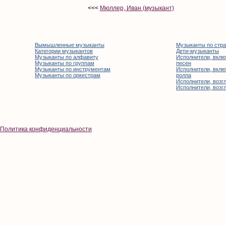
<<<
Мюллер, Иван (музыкант)
Вымышленные музыканты
Музыканты по стр
Категории музыкантов
Дети-музыканты
Музыканты по алфавиту
Исполнители, вклю
Музыканты по группам
песен
Музыканты по инструментам
Исполнители, вклю
Музыканты по оркестрам
ролла
Исполнители, возгл
Исполнители, возгл
Политика конфиденциальности