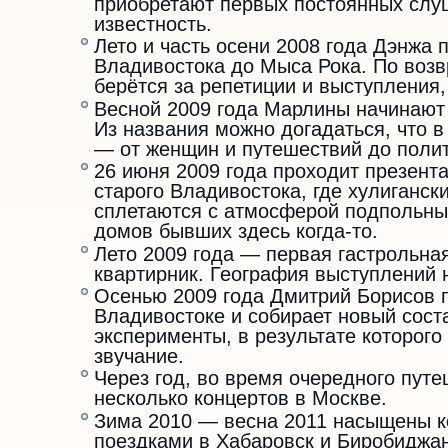
приобретают первых постоянных слуш
известность.
Лето и часть осени 2008 года Дэнжа 
Владивостока до Мыса Рока. По возв
берётся за репетиции и выступления
Весной 2009 года Марлины начинают 
Из названия можно догадаться, что в
— от женщин и путешествий до полит
26 июня 2009 года проходит презент
старого Владивостока, где хулиганс
сплетаются с атмосферой подпольны
домов бывших здесь когда-то.
Лето 2009 года — первая гастрольная
квартирник. География выступлений 
Осенью 2009 года Дмитрий Борисов п
Владивостоке и собирает новый сост
эксперименты, в результате которог
звучание.
Через год, во время очередного пу
несколько концертов в Москве.
Зима 2010 — весна 2011 насыщены к
поездками в Хабаровск и Биробиджан