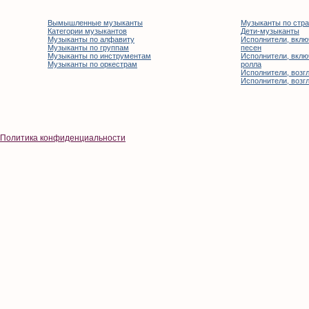
Вымышленные музыканты
Музыканты по стр
Категории музыкантов
Дети-музыканты
Музыканты по алфавиту
Исполнители, вклю
Музыканты по группам
песен
Музыканты по инструментам
Исполнители, вклю
Музыканты по оркестрам
ролла
Исполнители, возгл
Исполнители, возгл
Политика конфиденциальности