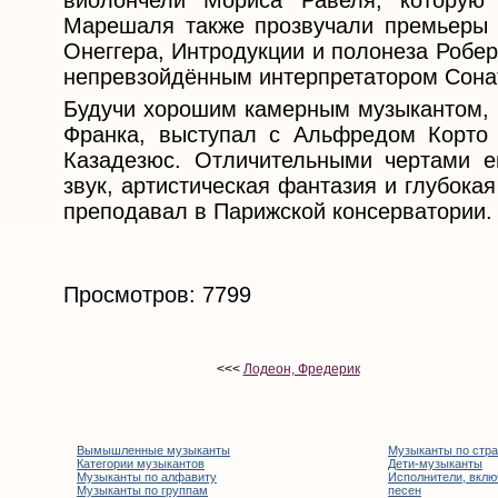
виолончели Мориса Равеля, которую
Марешаля также прозвучали премьеры 
Онеггера, Интродукции и полонеза Робер
непревзойдённым интерпретатором Сона
Будучи хорошим камерным музыкантом, 
Франка, выступал с Альфредом Корто
Казадезюс. Отличительными чертами е
звук, артистическая фантазия и глубока
преподавал в Парижской консерватории.
Просмотров: 7799
<<<
Лодеон, Фредерик
Вымышленные музыканты
Музыканты по стр
Категории музыкантов
Дети-музыканты
Музыканты по алфавиту
Исполнители, вклю
Музыканты по группам
песен