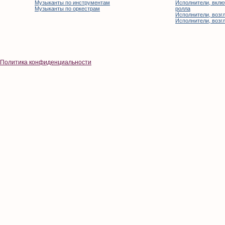
Музыканты по инструментам
Исполнители, вклю
Музыканты по оркестрам
ролла
Исполнители, возгл
Исполнители, возгл
Политика конфиденциальности