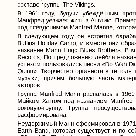
составе группы The Vikings.
В 1961 году, будучи убеждённым про
Манфред уезжает жить в Англию. Пример
под псевдонимом Manfred Manne, котора
В следующем году он встретил бараба
Butlins Holiday Camp, и вместе они обр
название Mann Hugg Blues Brothers. В 
Records, По предложению лейбла назва
успехом пользовались песни «Do Wah Didd
Quinn». Творчество органиста в те годы
музыки, причём большую часть матер
авторов.
Группа Manfred Mann распалась в 1969 
Майком Хаггом под названием Manfred 
роковую-группу. Группа просуществ
расформирована.
Неудержимый Манн сформировал в 1971 г
Earth Band, которая существует и по с