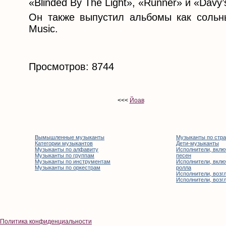
«Blinded By The Light», «Runner» и «Davy
Он также выпустил альбомы как сольны
Music.
Просмотров: 8744
<<<
Йоав
Вымышленные музыканты
Музыканты по стр
Категории музыкантов
Дети-музыканты
Музыканты по алфавиту
Исполнители, вклю
Музыканты по группам
песен
Музыканты по инструментам
Исполнители, вклю
Музыканты по оркестрам
ролла
Исполнители, возгл
Исполнители, возгл
Политика конфиденциальности