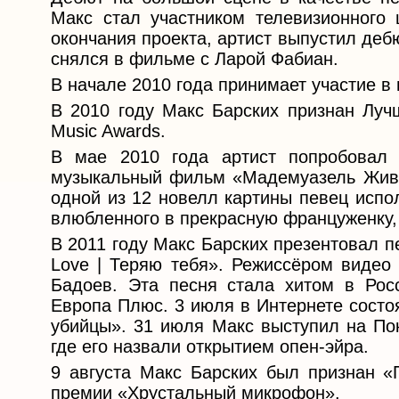
Макс стал участником телевизионного 
окончания проекта, артист выпустил де
снялся в фильме с Ларой Фабиан.
В начале 2010 года принимает участие в
В 2010 году Макс Барских признан Луч
Music Awards.
В мае 2010 года артист попробовал
музыкальный фильм «Мадемуазель Живаг
одной из 12 новелл картины певец испо
влюбленного в прекрасную француженку,
В 2011 году Макс Барских презентовал п
Love | Теряю тебя». Режиссёром видео
Бадоев. Эта песня стала хитом в Рос
Европа Плюс. 3 июля в Интернете состоя
убийцы». 31 июля Макс выступил на По
где его назвали открытием опен-эйра.
9 августа Макс Барских был признан «
премии «Хрустальный микрофон».