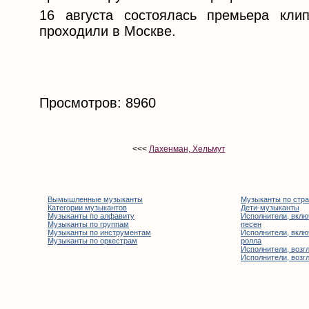
16 августа состоялась премьера кли
проходили в Москве.
Просмотров: 8960
<<<
Лахенман, Хельмут
Вымышленные музыканты
Музыканты по стр
Категории музыкантов
Дети-музыканты
Музыканты по алфавиту
Исполнители, вклю
Музыканты по группам
песен
Музыканты по инструментам
Исполнители, вклю
Музыканты по оркестрам
ролла
Исполнители, возгл
Исполнители, возгл