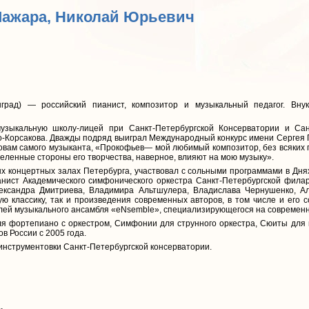
Мажара, Николай Юрьевич
рад) — российский пианист, композитор и музыкальный педагог. Вну
зыкальную школу-лицей при Санкт-Петербургской Консерватории и Санк
о-Корсакова. Дважды подряд выиграл Международный конкурс имени Сергея П
словам самого музыканта, «Прокофьев— мой любимый композитор, без всяких 
деленные стороны его творчества, наверное, влияют на мою музыку».
х концертных залах Петербурга, участвовал с сольными программами в Дня
нист Академического симфонического оркестра Санкт-Петербургской фила
ександра Дмитриева, Владимира Альтшулера, Владислава Чернушенко, Ал
ю классику, так и произведения современных авторов, в том числе и его 
лей музыкального ансамбля «еNsemble», специализирующегося на современн
я фортепиано с оркестром, Симфонии для струнного оркестра, Сюиты для 
в России с 2005 года.
инструментовки Санкт-Петербургской консерватории.