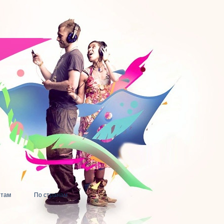
нтам
По странам