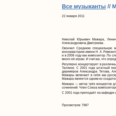
Все музыканты
// 
22 января 2011
Николай Юрьевич Мажара, Ленинг
Александровича Дмитриева .
Окончил Среднюю специальную му
консерваторию имени Н. А. Римског
и в 2008 году как композитор. По 
много её играю. И считаю, что опре
Регулярно концертирует в различны
Таллине. С 2001 года штатный пиа
дирижёров Александра Титова, Ал
Мажары включает в себя как русску
Мажара является одним из создате
Мажара — автор трёх концертов дл
сочинений. Член Союза композиторо
С 2001 года преподаёт на кафедре 
Просмотров: 7987