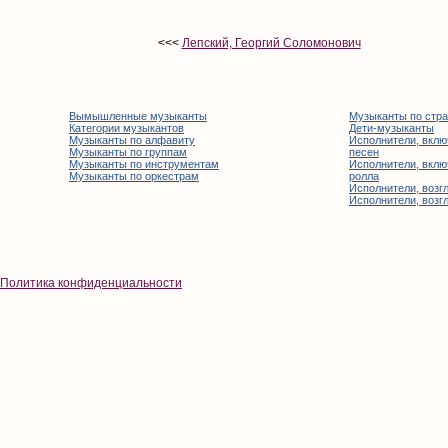
<<<
Лепский, Георгий Соломонович
Вымышленные музыканты
Музыканты по стр
Категории музыкантов
Дети-музыканты
Музыканты по алфавиту
Исполнители, вклю
Музыканты по группам
песен
Музыканты по инструментам
Исполнители, вклю
Музыканты по оркестрам
ролла
Исполнители, возгл
Исполнители, возгл
Политика конфиденциальности