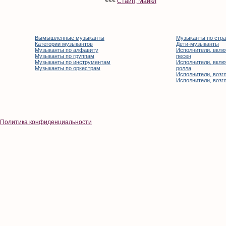
<<<
Стайп, Майкл
Вымышленные музыканты
Музыканты по стр
Категории музыкантов
Дети-музыканты
Музыканты по алфавиту
Исполнители, вклю
Музыканты по группам
песен
Музыканты по инструментам
Исполнители, вклю
Музыканты по оркестрам
ролла
Исполнители, возгл
Исполнители, возгл
Политика конфиденциальности