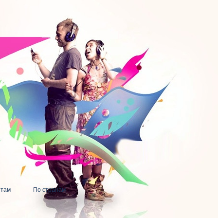
нтам
По странам