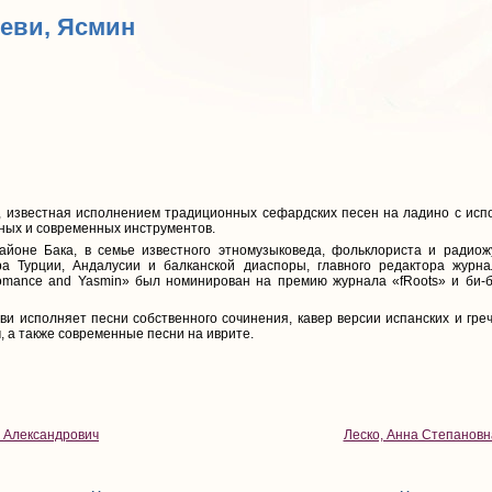
Леви, Ясмин
, известная исполнением традиционных сефардских песен на ладино с исп
ных и современных инструментов.
айоне Бака, в семье известного этномузыковеда, фольклориста и радиож
ра Турции, Андалусии и балканской диаспоры, главного редактора журн
ance and Yasmin» был номинирован на премию журнала «fRoots» и би-би
 исполняет песни собственного сочинения, кавер версии испанских и грече
 а также современные песни на иврите.
р Александрович
Леско, Анна Степановн