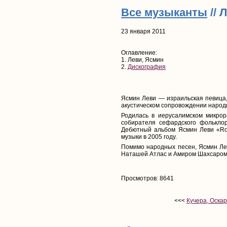
Все музыканты
// 
23 января 2011
Оглавление:
1. Леви, Ясмин
2.
Дискография
Ясмин Леви — израильская певица
акустическом сопровождении народ
Родилась в иерусалимском микрор
собирателя сефардского фолькло
Дебютный альбом Ясмин Леви «Rom
музыки в 2005 году.
Помимо народных песен, Ясмин Леви
Наташей Атлас и Амиром Шахсаром,
Просмотров: 8641
<<<
Кучера, Оска