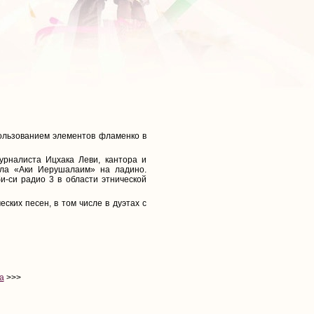
ользованием элементов фламенко в
урналиста Ицхака Леви, кантора и
ала «Аки Иерушалаим» на ладино.
-си радио 3 в области этнической
ских песен, в том числе в дуэтах с
а
>>>