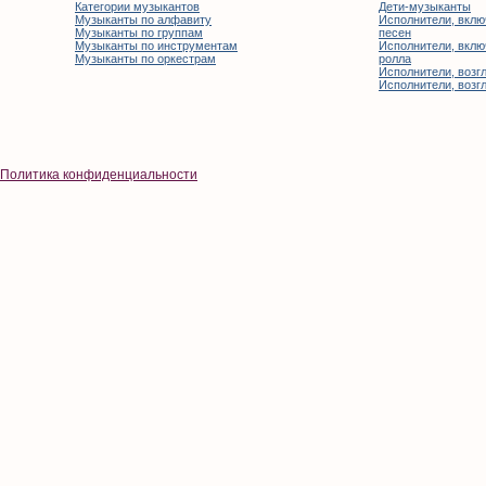
Категории музыкантов
Дети-музыканты
Музыканты по алфавиту
Исполнители, вклю
Музыканты по группам
песен
Музыканты по инструментам
Исполнители, вклю
Музыканты по оркестрам
ролла
Исполнители, возгл
Исполнители, возгл
Политика конфиденциальности