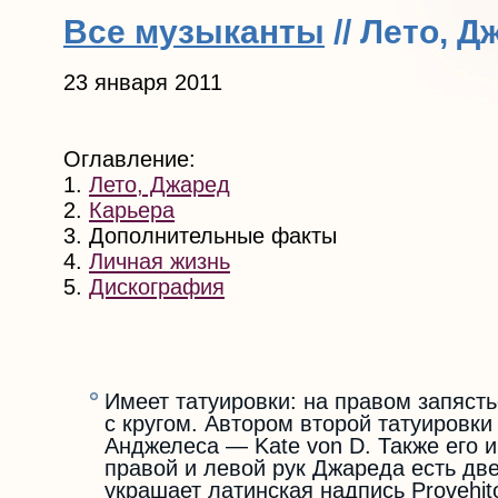
Все музыканты
// Лето, 
23 января 2011
Оглавление:
1.
Лето, Джаред
2.
Карьера
3. Дополнительные факты
4.
Личная жизнь
5.
Дискография
Имеет татуировки: на правом запясть
с кругом. Автором второй татуировки
Анджелеса — Kate von D. Также его 
правой и левой рук Джареда есть дв
украшает латинская надпись Provehito