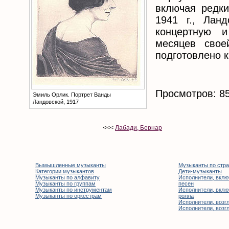
включая редки
1941 г., Лан
концертную и
месяцев свое
подготовлено к
Просмотров: 8
Эмиль Орлик. Портрет Ванды
Ландовской, 1917
<<<
Лабади, Бернар
Вымышленные музыканты
Музыканты по стр
Категории музыкантов
Дети-музыканты
Музыканты по алфавиту
Исполнители, вклю
Музыканты по группам
песен
Музыканты по инструментам
Исполнители, вклю
Музыканты по оркестрам
ролла
Исполнители, возгл
Исполнители, возгл