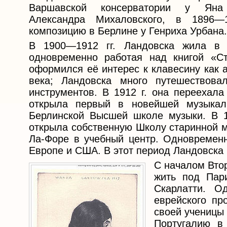
Варшавской консерватории у Яна
Александра Михаловского, в 1896—1
композицию в Берлине у Генриха Урбана.
В 1900—1912 гг. Ландовска жила в 
одновременно работая над книгой «Ст
оформился её интерес к клавесину как 
века; Ландовска много путешествова
инструментов. В 1912 г. она переехал
открыла первый в новейшей музыкал
Берлинской Высшей школе музыки. В 19
открыла собственную Школу старинной м
Ла-Форе в учебный центр. Одновременно
Европе и США. В этот период Ландовска
С началом Вто
жить под Пар
Скарлатти. О
еврейского пр
своей ученицы 
Португалию в