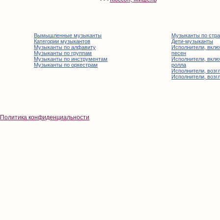
Вымышленные музыканты
Музыканты по стр
Категории музыкантов
Дети-музыканты
Музыканты по алфавиту
Исполнители, вклю
Музыканты по группам
песен
Музыканты по инструментам
Исполнители, вклю
Музыканты по оркестрам
ролла
Исполнители, возгл
Исполнители, возгл
Политика конфиденциальности