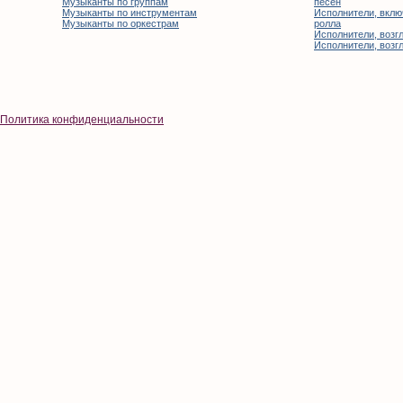
Музыканты по группам
песен
Музыканты по инструментам
Исполнители, вклю
Музыканты по оркестрам
ролла
Исполнители, возгл
Исполнители, возгл
Политика конфиденциальности