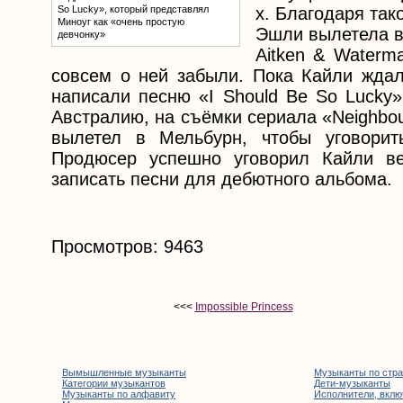
So Lucky», который представлял
х. Благодаря так
Миноуг как «очень простую
Эшли вылетела в
девчонку»
Aitken & Water
совсем о ней забыли. Пока Кайли ждал
написали песню «I Should Be So Lucky»
Австралию, на съёмки сериала «Neighbo
вылетел в Мельбурн, чтобы уговорит
Продюсер успешно уговорил Кайли ве
записать песни для дебютного альбома.
Просмотров: 9463
<<<
Impossible Princess
Вымышленные музыканты
Музыканты по стр
Категории музыкантов
Дети-музыканты
Музыканты по алфавиту
Исполнители, вклю