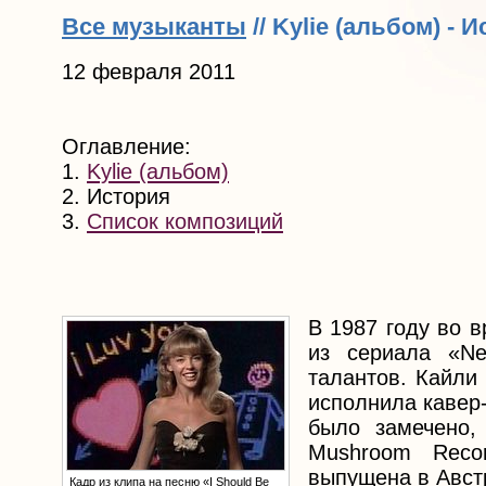
Все музыканты
// Kylie (альбом) - 
12 февраля 2011
Оглавление:
1.
Kylie (альбом)
2. История
3.
Список композиций
В 1987 году во в
из сериала «Ne
талантов. Кайли
исполнила кавер
было замечено,
Mushroom Reco
выпущена в Авст
Кадр из клипа на песню «I Should Be